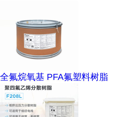
全氟烷氧基 PFA氟塑料树脂