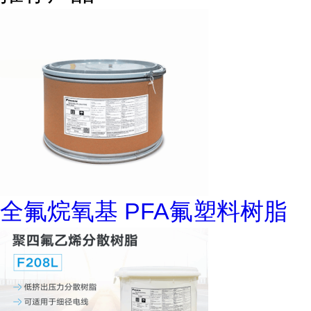
全氟烷氧基 PFA氟塑料树脂