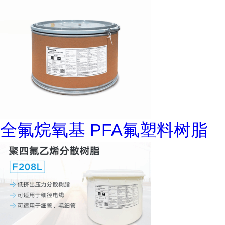
全氟烷氧基 PFA氟塑料树脂