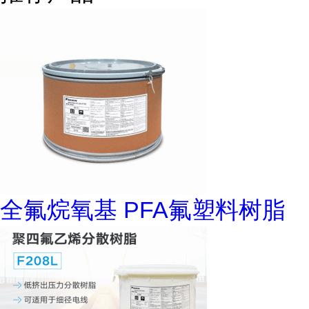
全氟烷氧基 PFA氟塑料树脂