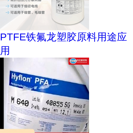
PTFE铁氟龙塑胶原料用途应
用