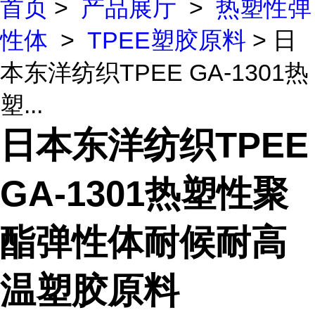
首页
>
产品展厅
>
热塑性弹
性体
>
TPEE塑胶原料
> 日
本东洋纺织TPEE GA-1301热
塑...
日本东洋纺织TPEE
GA-1301热塑性聚
酯弹性体耐候耐高
温塑胶原料