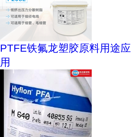
PTFE铁氟龙塑胶原料用途应
用