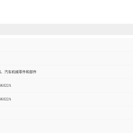
器、汽车机械零件和部件
BK022A
BK022A