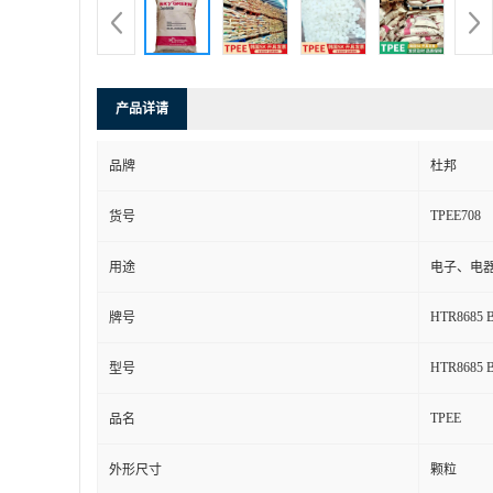
产品详请
品牌
杜邦
TPEE708
货号
用途
电子、电
HTR8685 
牌号
HTR8685 
型号
TPEE
品名
外形尺寸
颗粒