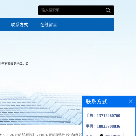
联系方式
在线留言
联系方式
手机：
13712260700
手机：
18825708836
体
>
TPEE塑胶原料
>
TPEE塑料弹性丝垫喷丝聚酯美国杜邦聚