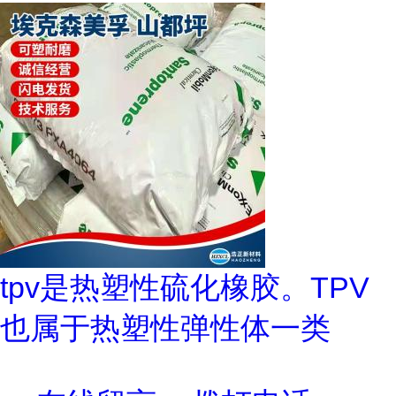
tpv是热塑性硫化橡胶。TPV
也属于热塑性弹性体一类