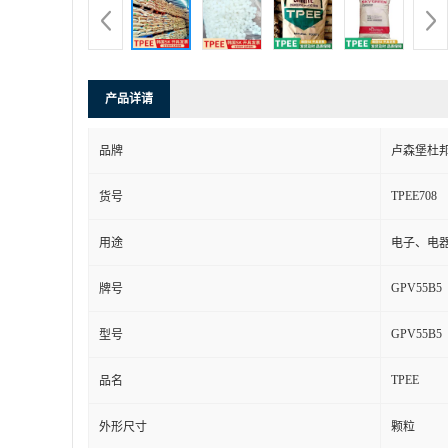
产品详请
品牌
卢森堡杜
TPEE708
货号
用途
电子、电
GPV55B5
牌号
GPV55B5
型号
TPEE
品名
外形尺寸
颗粒