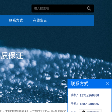
联系方式
在线留言
联系方式
手机：
13712260700
手机：
18825708836
体
>
TPEE塑胶原料
>
供应TPEE耐高温150℃ 长期使用高耐热