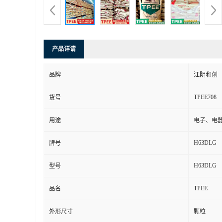
产品详请
品牌
江阴和创
TPEE708
货号
用途
电子、电
H63DLG
牌号
H63DLG
型号
TPEE
品名
外形尺寸
颗粒