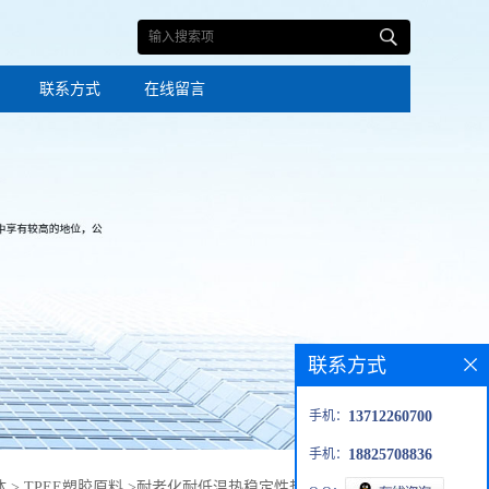
联系方式
在线留言
联系方式
手机：
13712260700
手机：
18825708836
体
>
TPEE塑胶原料
>
耐老化耐低温热稳定性热塑性聚酯橡胶