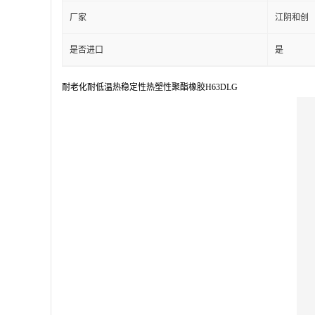
厂家
江阴和创
是否进口
是
耐老化耐低温热稳定性热塑性聚酯橡胶H63DLG