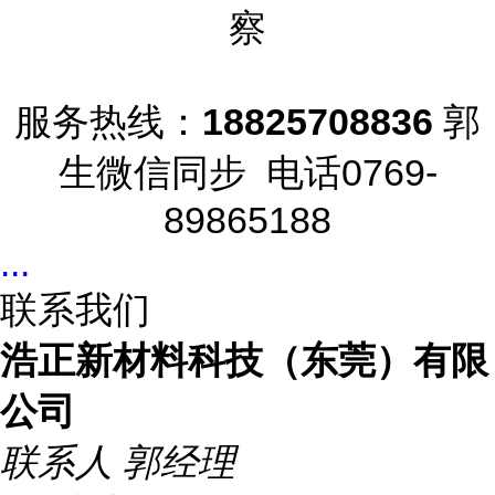
察
服务热线：
18825708836
郭
生微信同步 电话0769-
89865188
...
联系我们
浩正新材料科技（东莞）有限
公司
联系人
郭经理